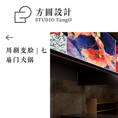
方圆设计
STUDIO F
ā
ngO
川剧变脸 | 七
扇门火锅